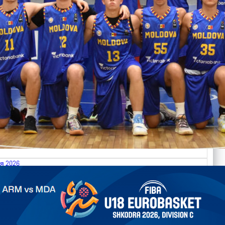
я 2026
.2026 Armenia vs Moldova FIBA U18 EuroBasket 2026,
on C
ть далее