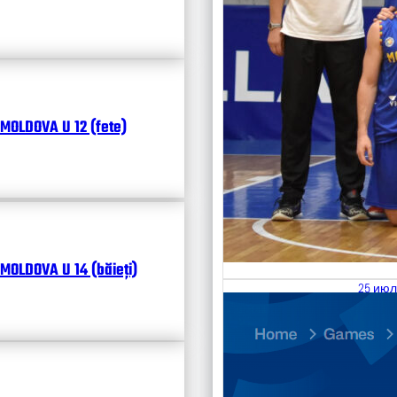
MOLDOVA U 12 (fete)
MOLDOVA U 14 (băieți)
25 июл
26.07
Divisi
Чита