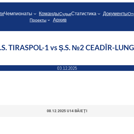
ти
Чемпионаты
Команды
Статистика
Документы
Судьи
От
Архив
Проекты
.S. TIRASPOL-1 vs Ș.S. №2 CEADÎR-LUN
03.12.2025
08.12.2025 U14 BĂIEȚI