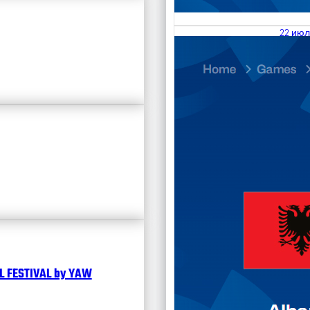
22 июл
23.07
Divisi
Чита
 FESTIVAL by YAW