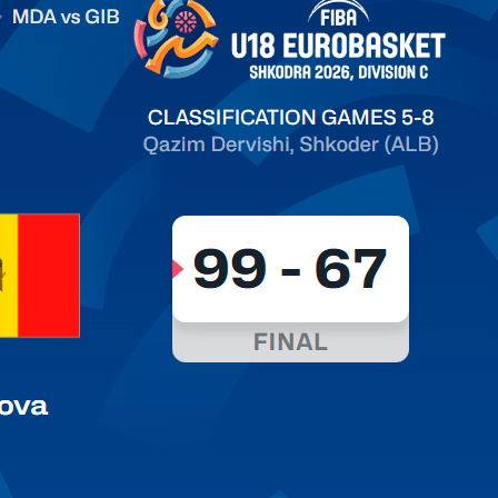
on C
ть далее