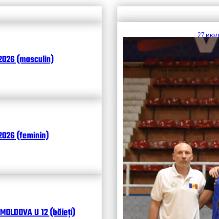
27 июл
Итоги
2026 (masculin)
Чита
026 (feminin)
MOLDOVA U 12 (băieți)