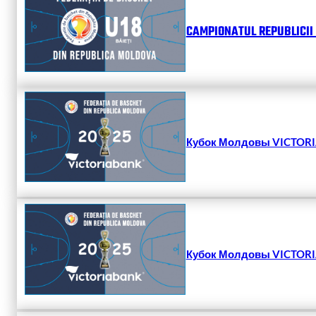
CAMPIONATUL REPUBLICII 
Кубок Молдовы VICTORIA
Кубок Молдовы VICTORIA