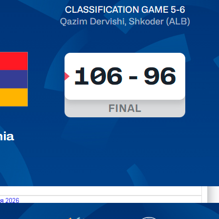
я 2026
.2026 Moldova vs Gibraltar FIBA U18 EuroBasket 2026,