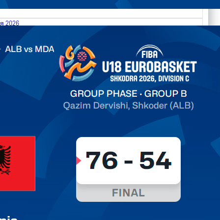
я 2026
.2026 Albania vs Moldova FIBA U18 EuroBasket 2026,
on C
ть далее