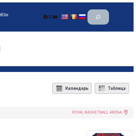
П
чёты
Facebook
Instagram
YouTube
о
и
с
к
I
Календарь
Таблица
ROYAL BASKETBALL ARENA