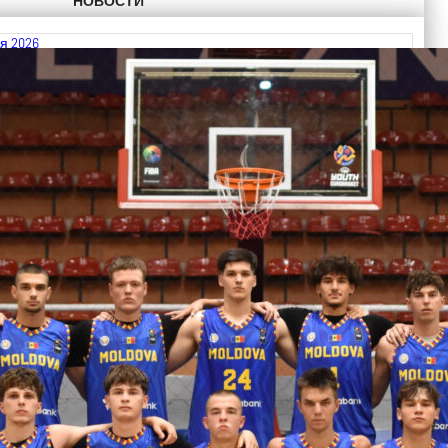
НОВОСТИ
я 2026
 FIBA U18 EuroBasket 2026, Division C
ть далее