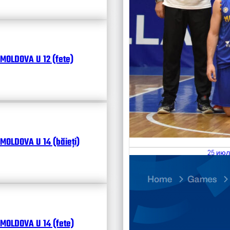
MOLDOVA U 12 (fete)
MOLDOVA U 14 (băieți)
25 июл
26.07
Divisi
Чита
MOLDOVA U 14 (fete)