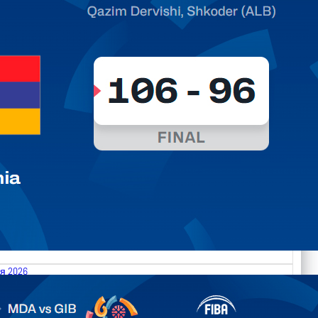
я 2026
.2026 Moldova vs Gibraltar FIBA U18 EuroBasket 2026,
on C