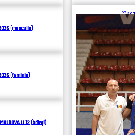
27 июл
Итоги
2026 (masculin)
Чита
026 (feminin)
MOLDOVA U 12 (băieți)