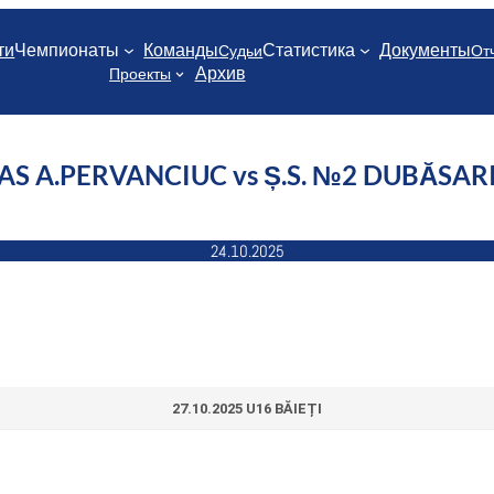
ти
Чемпионаты
Команды
Статистика
Документы
Судьи
От
Архив
Проекты
AS A.PERVANCIUC vs Ș.S. №2 DUBĂSAR
24.10.2025
27.10.2025 U16 BĂIEȚI