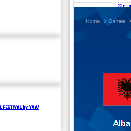
22 июл
23.07
Divisi
Чита
 FESTIVAL by YAW