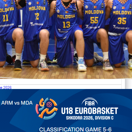
я 2026
.2026 Armenia vs Moldova FIBA U18 EuroBasket 2026,
on C
ть далее