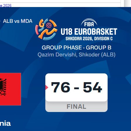
я 2026
.2026 Albania vs Moldova FIBA U18 EuroBasket 2026,
on C
ть далее