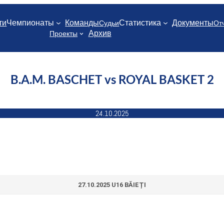
ти
Чемпионаты
Команды
Статистика
Документы
Судьи
От
Архив
Проекты
B.A.M. BASCHET vs ROYAL BASKET 2
24.10.2025
27.10.2025 U16 BĂIEȚI