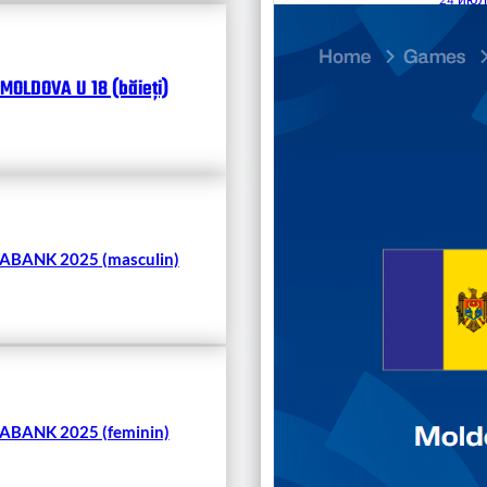
25.07
Divisi
MOLDOVA U 18 (băieți)
Чита
BANK 2025 (masculin)
BANK 2025 (feminin)