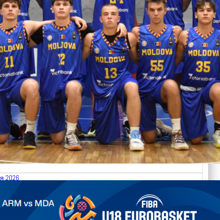
я 2026
.2026 Armenia vs Moldova FIBA U18 EuroBasket 2026,
on C