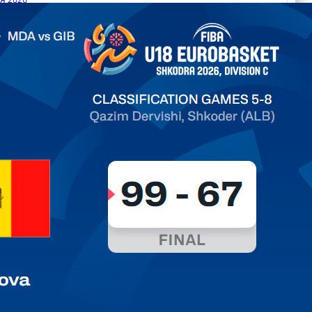
.2026 Moldova vs Gibraltar FIBA U18 EuroBasket 2026,
on C
ть далее