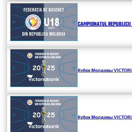
CAMPIONATUL REPUBLICII 
Кубок Молдовы VICTORIA
Кубок Молдовы VICTORIA