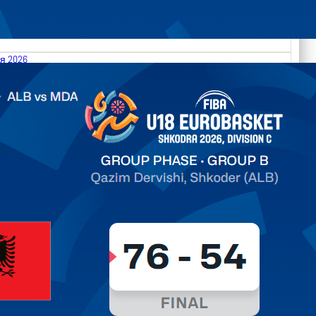
я 2026
.2026 Albania vs Moldova FIBA U18 EuroBasket 2026,
on C
ть далее