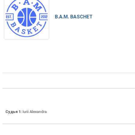
B.A.M. BASCHET
Судья 1
Iurii Alexandra