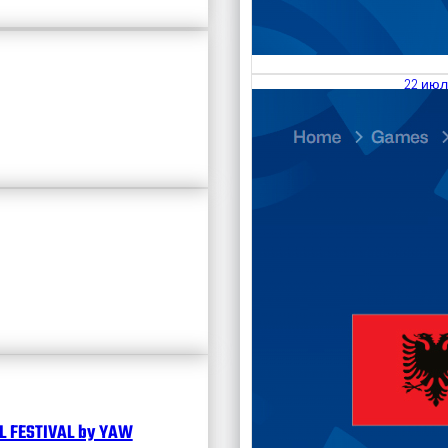
22 июл
23.07
Divisi
Чита
 FESTIVAL by YAW