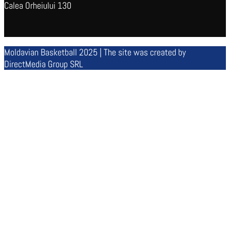
Calea Orheiului 130
Moldavian Basketball 2025 | The site was created by
DirectMedia Group SRL