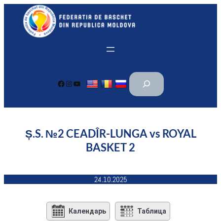
Перейти
к
содержимому
П
Facebook
Instagram
YouTube
о
и
с
к
Ș.S. №2 CEADÎR-LUNGA vs ROYAL
BASKET 2
24.10.2025
Календарь
Таблица