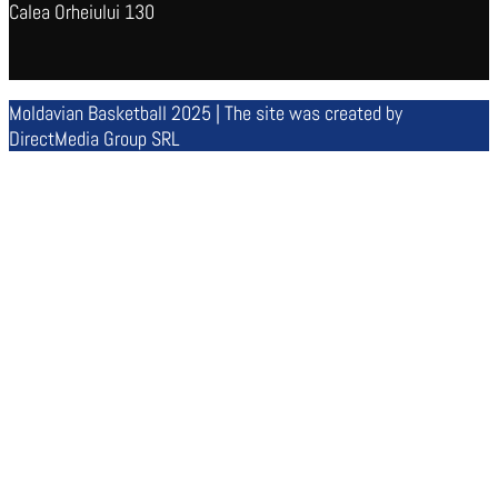
Calea Orheiului 130
Moldavian Basketball 2025 | The site was created by
DirectMedia Group SRL