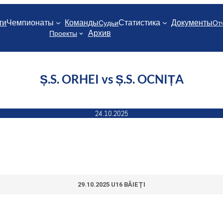
ти
Чемпионаты
Команды
Статистика
Документы
Судьи
От
Архив
Проекты
Ș.S. ORHEI vs Ș.S. OCNIȚA
24.10.2025
29.10.2025 U16 BĂIEȚI