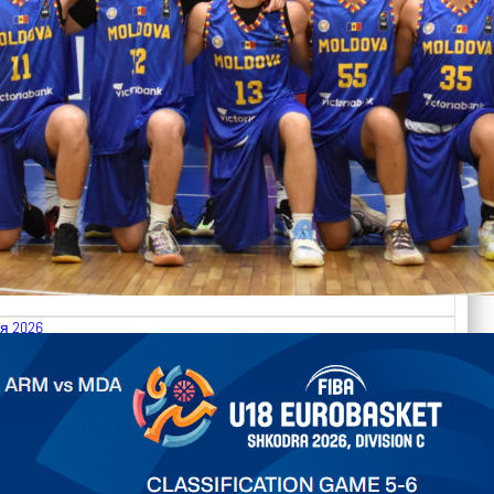
я 2026
.2026 Armenia vs Moldova FIBA U18 EuroBasket 2026,
on C
ть далее