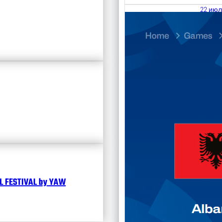
22 июл
23.07
Divisi
Чита
 FESTIVAL by YAW