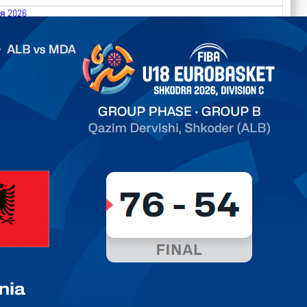
я 2026
.2026 Albania vs Moldova FIBA U18 EuroBasket 2026,
on C
ть далее