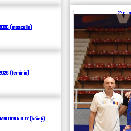
27 июл
Итоги
2026 (masculin)
Чита
026 (feminin)
MOLDOVA U 12 (băieți)