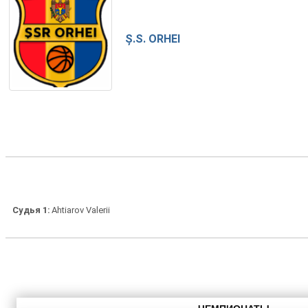
Ș.S. ORHEI
Судья 1
Ahtiarov Valerii