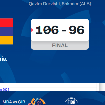
я 2026
.2026 Moldova vs Gibraltar FIBA U18 EuroBasket 2026,
on C