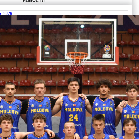
НОВОСТИ
я 2026
 FIBA U18 EuroBasket 2026, Division C
ть далее