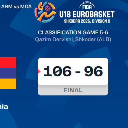
.2026 Armenia vs Moldova FIBA U18 EuroBasket 2026,
on C
ть далее