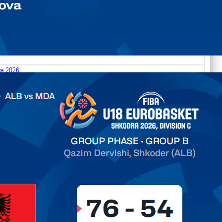
я 2026
.2026 Albania vs Moldova FIBA U18 EuroBasket 2026,
on C
ть далее