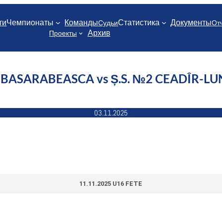
ти
Чемпионаты
Команды
Статистика
Документы
Судьи
От
Архив
Проекты
. BASARABEASCA vs Ș.S. №2 CEADÎR-L
03.11.2025
11.11.2025 U16 FETE