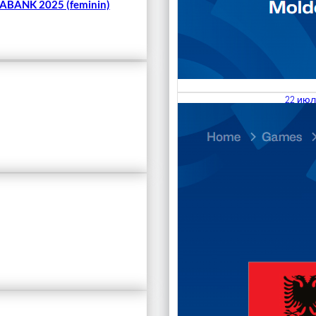
BANK 2025 (feminin)
22 июл
23.07
Divisi
Чита