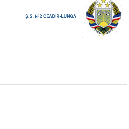
Ș.S. №2 CEADÎR-LUNGA