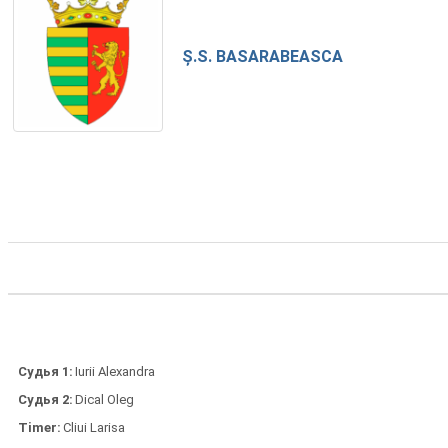
Ș.S. BASARABEASCA
Судья 1
Iurii Alexandra
Судья 2
Dical Oleg
Timer
Cliui Larisa