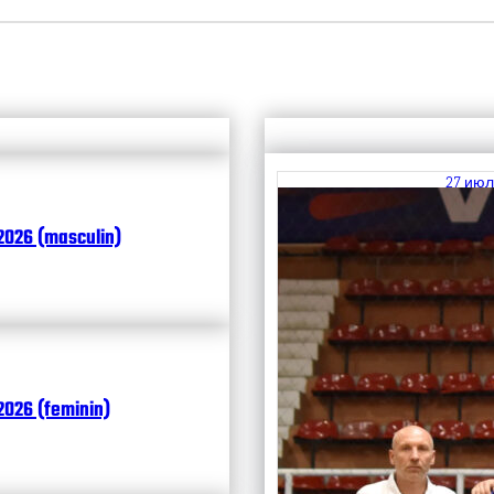
27 июл
Итоги
2026 (masculin)
Чита
026 (feminin)