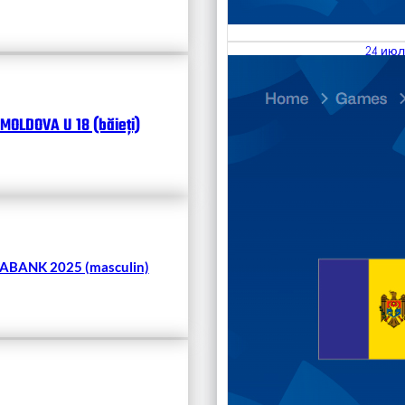
24 июл
25.07
Divisi
MOLDOVA U 18 (băieți)
Чита
BANK 2025 (masculin)