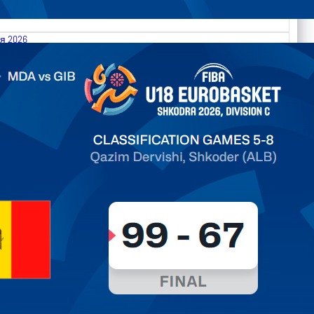
я 2026
.2026 Moldova vs Gibraltar FIBA U18 EuroBasket 2026,
on C
ть далее