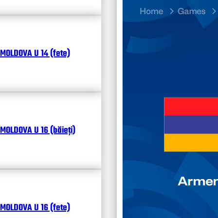
26.07
Divisi
Чита
MOLDOVA U 14 (fete)
MOLDOVA U 16 (băieți)
MOLDOVA U 16 (fete)