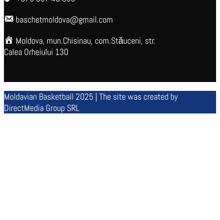
baschetmoldova@gmail.com
Moldova, mun.Chisinau, com.Stăuceni, str.
Calea Orheiului 130
Moldavian Basketball 2025 | The site was created by
DirectMedia Group SRL