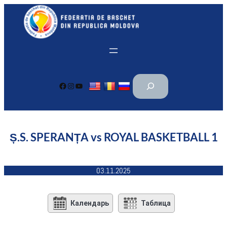
Перейти
к
содержимому
П
Facebook
Instagram
YouTube
о
и
с
к
Ș.S. SPERANȚA vs ROYAL BASKETBALL 1
03.11.2025
Календарь
Таблица