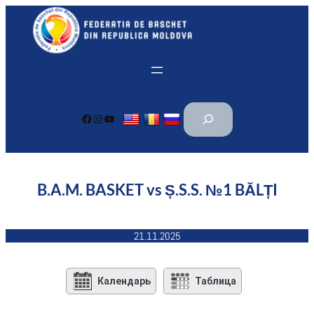
Перейти
к
содержимому
П
Facebook
Instagram
YouTube
о
и
с
к
B.A.M. BASKET vs Ș.S.S. №1 BĂLȚI
21.11.2025
Календарь
Таблица