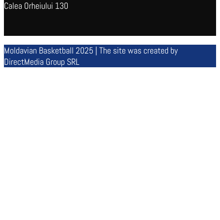
Calea Orheiului 130
Moldavian Basketball 2025 | The site was created by
DirectMedia Group SRL