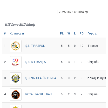
U18 Zona SUD băieți
#
Команды
PL
W
L
PO
Город
1
5
5
0
10
Tiraspol
Ș.S. TIRASPOL-1
2
5
4
1
9
Chișinău
Ș.S. SPERANȚA
3
5
3
2
8
г. Чадыр-Лунга
Ș.S. №2 CEADÎR-LUNGA
4
5
2
3
7
Chișinău
ROYAL BASKETBALL