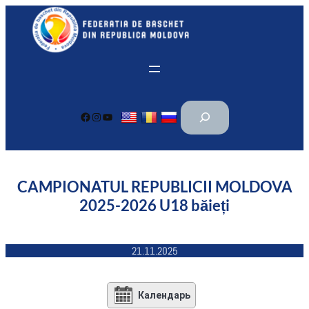
Перейти
к
содержимому
П
Facebook
Instagram
YouTube
о
и
с
к
CAMPIONATUL REPUBLICII MOLDOVA
2025-2026 U18 băieți
21.11.2025
Календарь