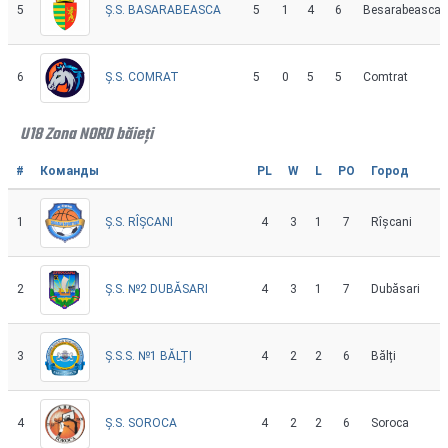
5
5
1
4
6
Besarabeasca
Ș.S. BASARABEASCA
6
5
0
5
5
Comtrat
Ș.S. COMRAT
U18 Zona NORD băieți
#
Команды
PL
W
L
PO
Город
1
4
3
1
7
Rîșcani
Ș.S. RÎȘCANI
2
4
3
1
7
Dubăsari
Ș.S. №2 DUBĂSARI
3
4
2
2
6
Bălți
Ș.S.S. №1 BĂLȚI
4
4
2
2
6
Soroca
Ș.S. SOROCA