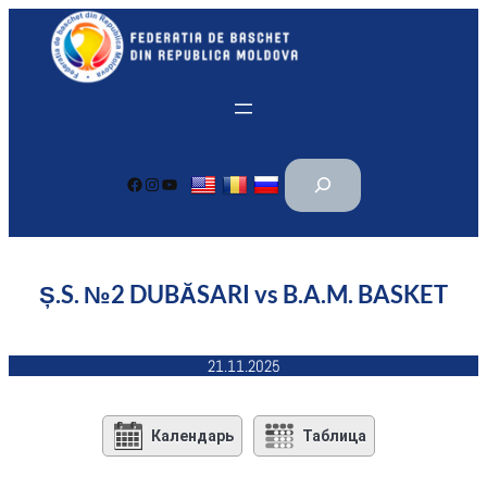
Перейти
к
содержимому
П
Facebook
Instagram
YouTube
о
и
с
к
Ș.S. №2 DUBĂSARI vs B.A.M. BASKET
21.11.2025
Календарь
Таблица