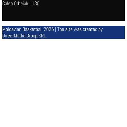
Calea Orheiului 130
Moldavian Basketball 2025 | The site was created by
DirectMedia Group SRL