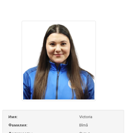
Имя:
Victoria
Фамилия:
Bîrnă