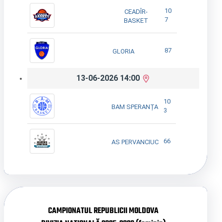
10
CEADÎR-
7
BASKET
87
GLORIA
13-06-2026 14:00
10
BAM SPERANȚA
3
66
AS PERVANCIUC
CAMPIONATUL REPUBLICII MOLDOVA