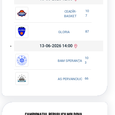
10
CEADÎR-
7
BASKET
87
GLORIA
13-06-2026 14:00
10
BAM SPERANȚA
3
66
AS PERVANCIUC
CAMPIONATUL REPUBLICII MOLDOVA