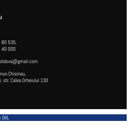
Ы
 80 535,
 40 000
oldova@gmail.com
mun.Chisinau,
 str. Calea Orheiului 130
p SRL