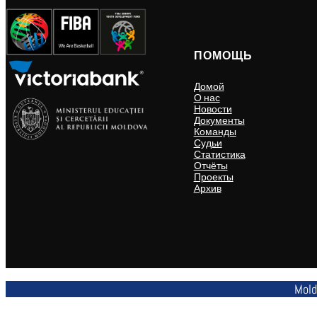
ПОМОЩЬ
Домой
О нас
Новости
Документы
Команды
Судьи
Статистика
Отчёты
Проекты
Архив
Mold