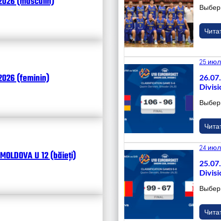
2026 (masculin)
Выбер
Чита
25 июл
026 (feminin)
26.07
Divisi
Выбер
Чита
24 июл
MOLDOVA U 12 (băieți)
25.07
Divisi
Выбер
Чита