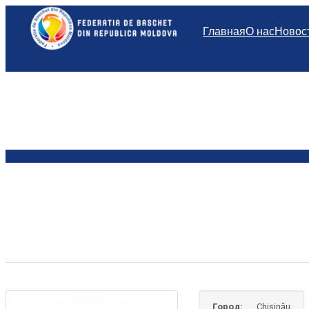
Перейти
к
Главная
О нас
Новос
содержимому
Город:
Chișinău