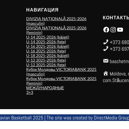
НАВИГАЦИЯ
КОНТАКТ
DIVIZIA NAȚIONALĂ 2025-2026
(masculin)
Facebook
Instagram
YouTube
DIVIZIA NAȚIONALĂ 2025-2026
(feminin)
U-14 2025-2026 (băieți)
+373 680
U-14 2025-2026 (fete)
U-16 2025-2026 (băieți)
+373 697
U-16 2025-2026 (fete)
U-18 2025-2026 (băieți)
U-12 2025-2026 (fete)
baschetm
U-12 2025-2026 (fete)
Кубок Молдовы VICTORIABANK 2025
Moldova, 
(masculin)
Кубок Молдовы VICTORIABANK 2025
com.Stăuceni,
(feminin)
МЕЖДУНАРОДНЫЕ
3×3
avian Basketball 2025 | The site was created by
DirectMedia Grou