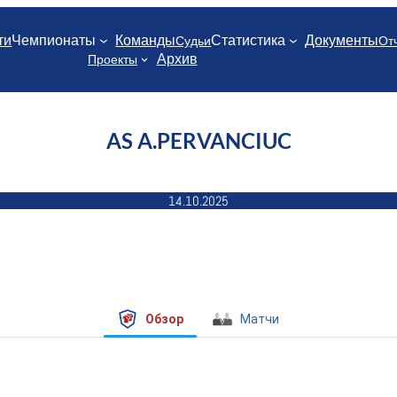
ти
Чемпионаты
Команды
Статистика
Документы
Судьи
От
Архив
Проекты
AS A.PERVANCIUC
14.10.2025
Обзор
Матчи