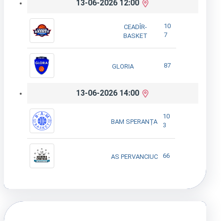
13-06-2026 12:00
10
CEADÎR-
7
BASKET
87
GLORIA
13-06-2026 14:00
10
BAM SPERANȚA
3
66
AS PERVANCIUC