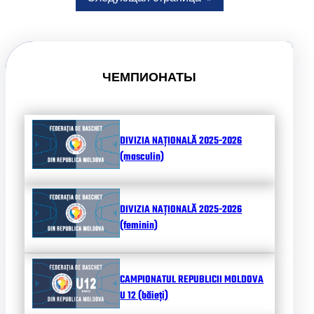
ЧЕМПИОНАТЫ
DIVIZIA NAȚIONALĂ 2025-2026
(masculin)
DIVIZIA NAȚIONALĂ 2025-2026
(feminin)
CAMPIONATUL REPUBLICII MOLDOVA
U 12 (băieți)