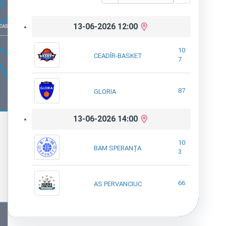
13-06-2026 12:00
10
CEADÎR-BASKET
7
87
GLORIA
13-06-2026 14:00
10
BAM SPERANȚA
3
66
AS PERVANCIUC