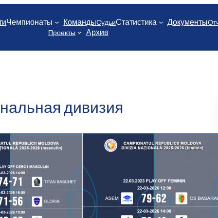
ти
Чемпионаты
Команды
Статистика
Документы
Судьи
От
Архив
Проекты
нальная дивизия