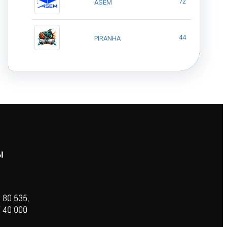
72
ASEM
44
PIRANHA
Ы
 80 535,
 40 000