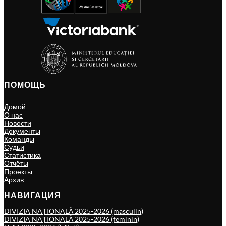
ПОМОЩЬ
Домой
О нас
Новости
Документы
Команды
Судьи
Статистика
Отчёты
Проекты
Архив
НАВИГАЦИЯ
DIVIZIA NAȚIONALĂ 2025-2026 (masculin)
DIVIZIA NAȚIONALĂ 2025-2026 (feminin)