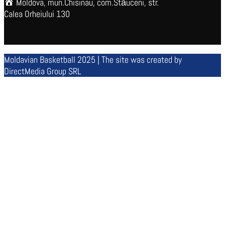
Moldova, mun.Chisinau, com.Stăuceni, str.
Calea Orheiului 130
Moldavian Basketball 2025 | The site was created by
DirectMedia Group SRL