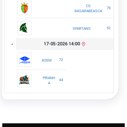
CS
76
BASARABEASCA
52
SPARTANS
17-05-2026 14:00
72
ASEM
PIRANH
44
A