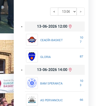
<
>
13-06-2026 12:00
10
CEADÎR-BASKET
7
87
GLORIA
13-06-2026 14:00
10
BAM SPERANȚA
3
66
AS PERVANCIUC