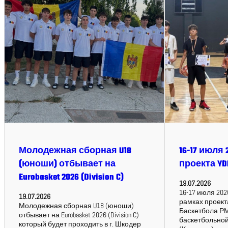
Молодежная сборная U18
16-17 июля 
(юноши) отбывает на
проекта YD
Eurobasket 2026 (Division C)
19.07.2026
16-17 июля 2026,
19.07.2026
рамках проект
Молодежная сборная U18 (юноши)
Баскетбола РМ
отбывает на Eurobasket 2026 (Division C)
баскетбольно
который будет проходить в г. Шкодер