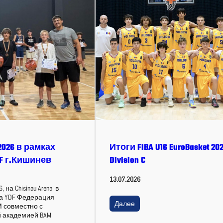
2026 в рамках
Итоги FIBA U16 EuroBasket 202
F г.Кишинев
Division C
13.07.2026
 на Chisinau Arena, в
а YDF Федерация
Далее
 совместно с
й академией BAM