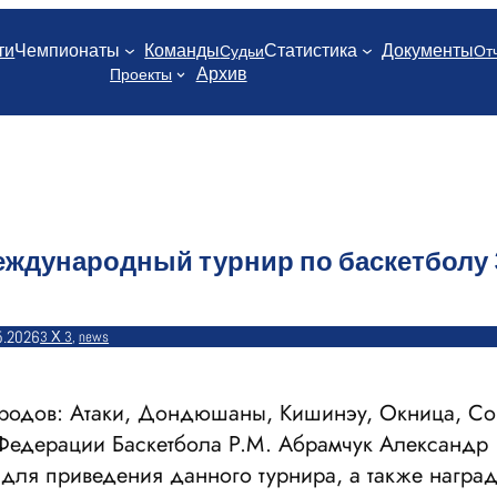
ти
Чемпионаты
Команды
Статистика
Документы
Судьи
От
Архив
Проекты
Международный турнир по баскетболу 
5.2026
3 Х 3
, 
news
ородов: Атаки, Дондюшаны, Кишинэу, Окница, С
 Федерации Баскетбола Р.М. Абрамчук Александр
 для приведения данного турнира, а также награ