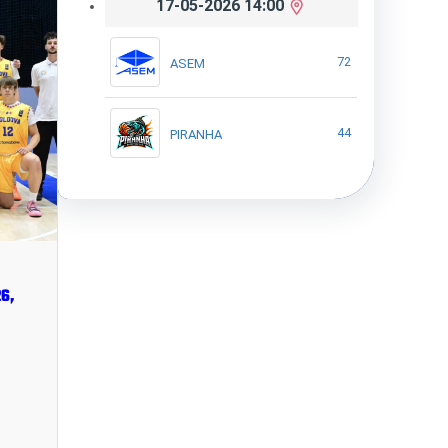
17-05-2026 14:00
72
ASEM
44
PIRANHA
6,