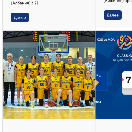
(Кишинев) пр
(Албания) с 21 —…
Далее
Далее