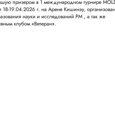
ставшую призером в 1 международном турнире MO
 18-19.04.2026 г. на Арене Кишинэу, организова
зования науки и исследований РМ , а так же
вным клубом «Ветеран».