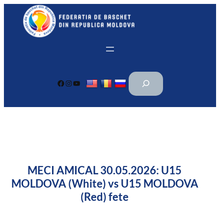
Перейти
к
содержимому
П
Facebook
Instagram
YouTube
о
и
с
к
MECI AMICAL 30.05.2026: U15
MOLDOVA (White) vs U15 MOLDOVA
(Red) fete