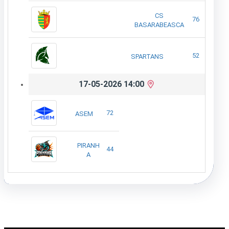
CS
76
BASARABEASCA
52
SPARTANS
17-05-2026 14:00
72
ASEM
PIRANH
44
A