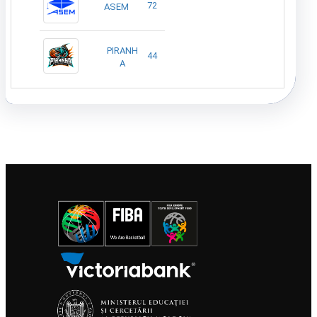
72
ASEM
PIRANH
44
A