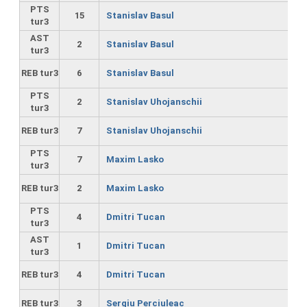
PTS
15
Stanislav Basul
tur3
AST
2
Stanislav Basul
tur3
REB tur3
6
Stanislav Basul
PTS
2
Stanislav Uhojanschii
tur3
REB tur3
7
Stanislav Uhojanschii
PTS
7
Maxim Lasko
tur3
REB tur3
2
Maxim Lasko
PTS
4
Dmitri Tucan
tur3
AST
1
Dmitri Tucan
tur3
REB tur3
4
Dmitri Tucan
REB tur3
3
Sergiu Perciuleac