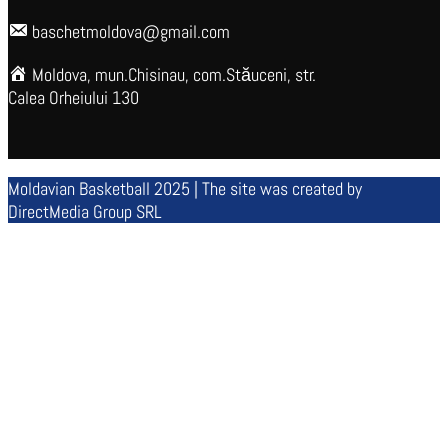
baschetmoldova@gmail.com
Moldova, mun.Chisinau, com.Stăuceni, str.
Calea Orheiului 130
Moldavian Basketball 2025 | The site was created by
DirectMedia Group SRL