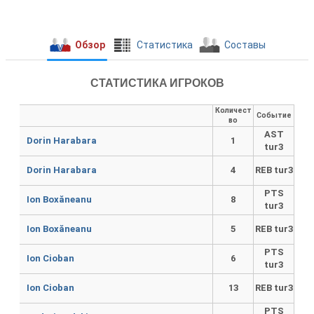
Обзор
Cтатистика
Составы
СТАТИСТИКА ИГРОКОВ
Количест
Событие
во
AST
Dorin Harabara
1
tur3
Dorin Harabara
4
REB tur3
PTS
Ion Boxăneanu
8
tur3
Ion Boxăneanu
5
REB tur3
PTS
Ion Cioban
6
tur3
Ion Cioban
13
REB tur3
PTS