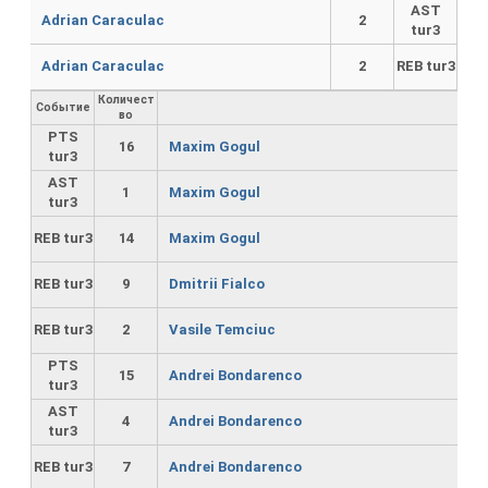
AST
Adrian Caraculac
2
tur3
Adrian Caraculac
2
REB tur3
Количест
Событие
во
PTS
16
Maxim Gogul
tur3
AST
1
Maxim Gogul
tur3
REB tur3
14
Maxim Gogul
REB tur3
9
Dmitrii Fialco
REB tur3
2
Vasile Temciuc
PTS
15
Andrei Bondarenco
tur3
AST
4
Andrei Bondarenco
tur3
REB tur3
7
Andrei Bondarenco