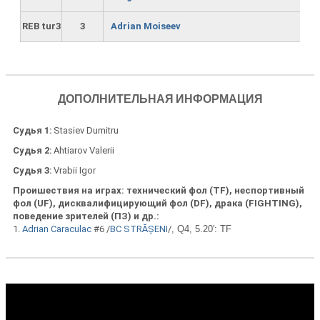
REB tur3
3
Adrian Moiseev
ДОПОЛНИТЕЛЬНАЯ ИНФОРМАЦИЯ
Судья 1
Stasiev Dumitru
Судья 2
Ahtiarov Valerii
Судья 3
Vrabii Igor
Проишествия на играх: технический фол (ТF), неспортивный
фол (UF), дисквалифицирующий фол (DF), драка (FIGHTING),
поведение зрителей (ПЗ) и др.
1.
Adrian Caraculac
#6 /
BC STRĂȘENI
/
, Q4, 5.20′: TF