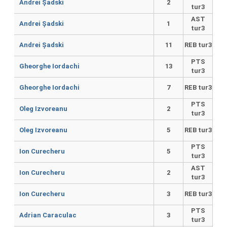
Andrei Șadski
2
tur3
AST
Andrei Șadski
1
tur3
Andrei Șadski
11
REB tur3
PTS
Gheorghe Iordachi
13
tur3
Gheorghe Iordachi
7
REB tur3
PTS
Oleg Izvoreanu
2
tur3
Oleg Izvoreanu
5
REB tur3
PTS
Ion Curecheru
5
tur3
AST
Ion Curecheru
2
tur3
Ion Curecheru
3
REB tur3
PTS
Adrian Caraculac
3
tur3