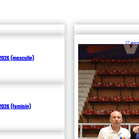
27 июл
Итоги
2026 (masculin)
Чита
026 (feminin)