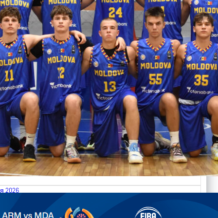
я 2026
.2026 Armenia vs Moldova FIBA U18 EuroBasket 2026,
on C