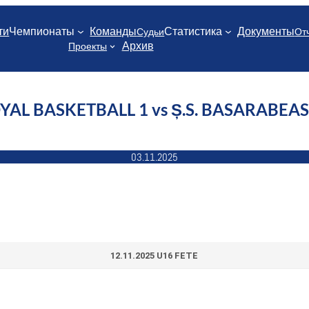
ти
Чемпионаты
Команды
Статистика
Документы
Судьи
От
Архив
Проекты
YAL BASKETBALL 1 vs Ș.S. BASARABEA
03.11.2025
12.11.2025 U16 FETE