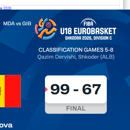
я 2026
.2026 Moldova vs Gibraltar FIBA U18 EuroBasket 2026,
on C
ть далее