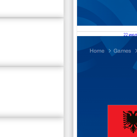
22 июл
23.07
Divisi
Чита