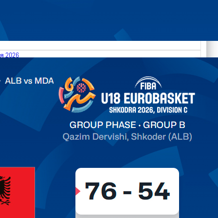
я 2026
.2026 Albania vs Moldova FIBA U18 EuroBasket 2026,
on C
ть далее