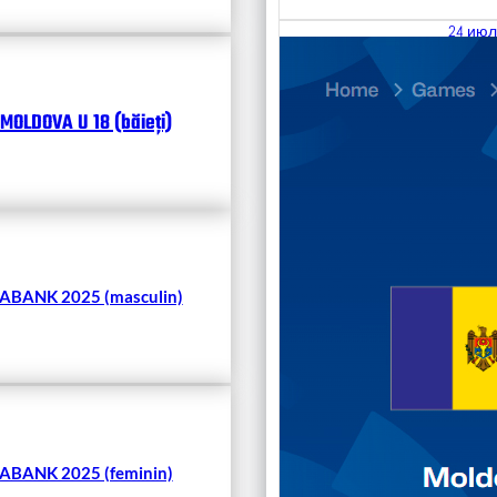
24 июл
25.07
Divisi
MOLDOVA U 18 (băieți)
Чита
BANK 2025 (masculin)
BANK 2025 (feminin)