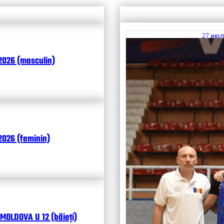
27 июл
Итоги
2026 (masculin)
Чита
026 (feminin)
MOLDOVA U 12 (băieți)