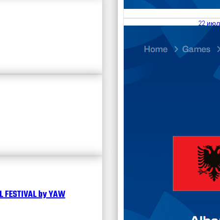
22 июл
23.07
Divisi
Чита
 FESTIVAL by YAW