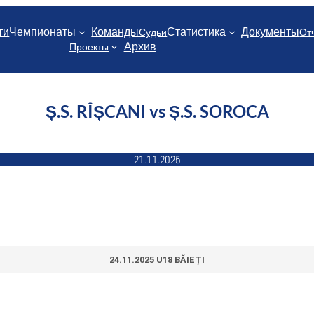
ти
Чемпионаты
Команды
Статистика
Документы
Судьи
От
Архив
Проекты
Ș.S. RÎȘCANI vs Ș.S. SOROCA
21.11.2025
24.11.2025 U18 BĂIEȚI