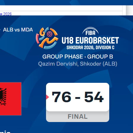
я 2026
.2026 Albania vs Moldova FIBA U18 EuroBasket 2026,
on C
ть далее