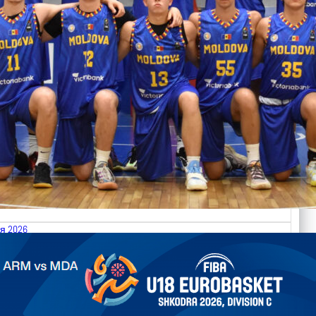
я 2026
.2026 Armenia vs Moldova FIBA U18 EuroBasket 2026,
on C
ть далее