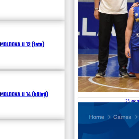
MOLDOVA U 12 (fete)
MOLDOVA U 14 (băieți)
25 июл
26.07
Divisi
Чита