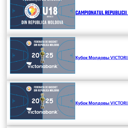
CAMPIONATUL REPUBLICII 
Кубок Молдовы VICTORIA
Кубок Молдовы VICTORIA