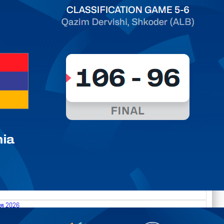
я 2026
.2026 Moldova vs Gibraltar FIBA U18 EuroBasket 2026,