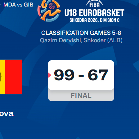
on C
ть далее