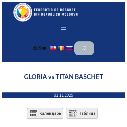
Перейти
к
содержимому
П
Facebook
Instagram
YouTube
о
и
с
к
GLORIA vs TITAN BASCHET
01.11.2025
Календарь
Таблица