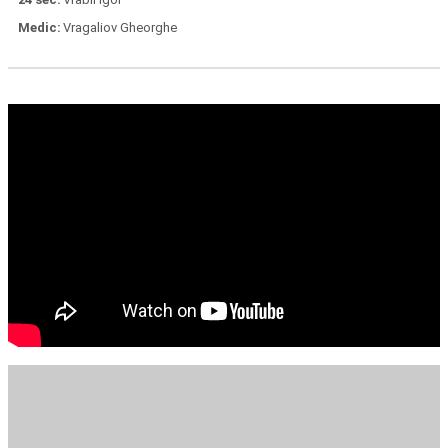
Medic
Vragaliov Gheorghe