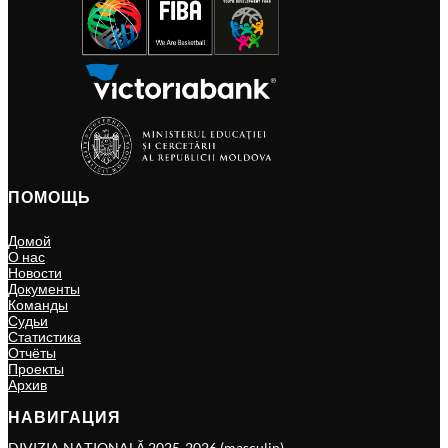
ПОМОЩЬ
Домой
О нас
Новости
Документы
Команды
Судьи
Статистика
Отчёты
Проекты
Архив
НАВИГАЦИЯ
DIVIZIA NAȚIONALĂ 2025-2026 (masculin)