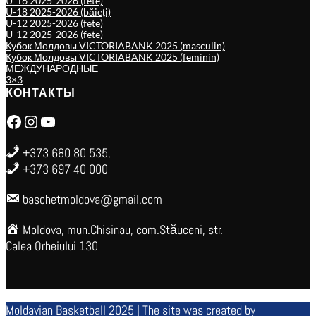
U-16 2025-2026 (fete)
U-18 2025-2026 (băieți)
U-12 2025-2026 (fete)
U-12 2025-2026 (fete)
Кубок Молдовы VICTORIABANK 2025 (masculin)
Кубок Молдовы VICTORIABANK 2025 (feminin)
МЕЖДУНАРОДНЫЕ
3×3
КОНТАКТЫ
Facebook
Instagram
YouTube
+373 680 80 535,
+373 697 40 000
baschetmoldova@gmail.com
Moldova, mun.Chisinau, com.Stăuceni, str.
Calea Orheiului 130
Moldavian Basketball 2025 | The site was created by