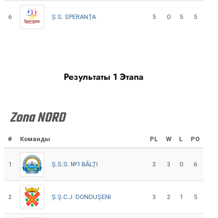
6
Ș.S. SPERANȚA
5
0
5
5
Результаты 1 Этапа
Zona NORD
#
Команды
PL
W
L
PO
1
Ș.S.S. №1 BĂLȚI
3
3
0
6
2
Ș.Ș.C.J. DONDUȘENI
3
2
1
5