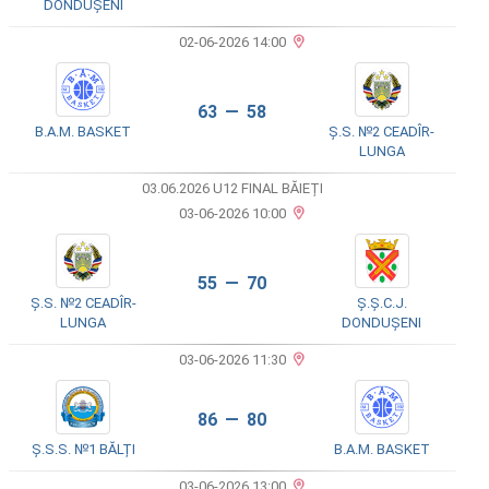
DONDUȘENI
02-06-2026 14:00
63 — 58
B.A.M. BASKET
Ș.S. №2 CEADÎR-
LUNGA
03.06.2026 U12 FINAL BĂIEȚI
03-06-2026 10:00
55 — 70
Ș.S. №2 CEADÎR-
Ș.Ș.C.J.
LUNGA
DONDUȘENI
03-06-2026 11:30
86 — 80
Ș.S.S. №1 BĂLȚI
B.A.M. BASKET
03-06-2026 13:00