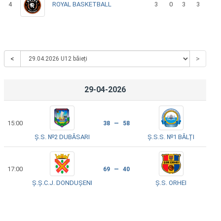
4
ROYAL BASKETBALL
3
0
3
3
<
>
29-04-2026
15:00
38 — 58
Ș.S. №2 DUBĂSARI
Ș.S.S. №1 BĂLȚI
17:00
69 — 40
Ș.Ș.C.J. DONDUȘENI
Ș.S. ORHEI