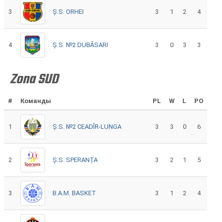
3
Ș.S. ORHEI
3
1
2
4
4
Ș.S. №2 DUBĂSARI
3
0
3
3
Zona SUD
#
Команды
PL
W
L
PO
1
Ș.S. №2 CEADÎR-LUNGA
3
3
0
6
2
Ș.S. SPERANȚA
3
2
1
5
3
B.A.M. BASKET
3
1
2
4