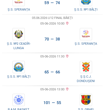
59 — 74
Ș.S. SPERANȚA
Ș.S.S. №1 BĂLȚI
05.06.2026 U12 FINAL BĂIEȚI
05-06-2026 10:00
70 — 38
Ș.S. №2 CEADÎR-
Ș.S. SPERANȚA
LUNGA
05-06-2026 11:30
65 — 66
Ș.S.S. №1 BĂLȚI
Ș.Ș.C.J.
DONDUȘENI
05-06-2026 13:00
101 — 55
B.A.M. BASKET
Ș.S. ORHEI