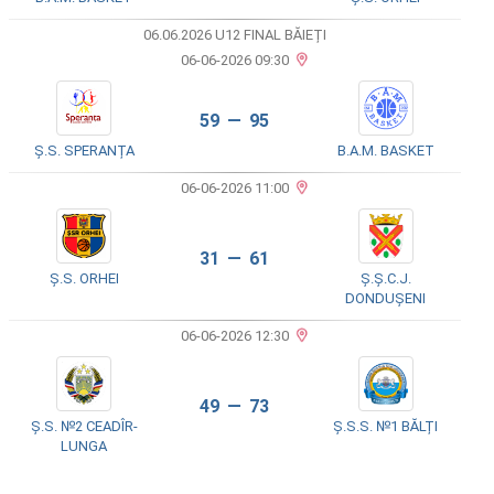
06.06.2026 U12 FINAL BĂIEȚI
06-06-2026 09:30
59 — 95
Ș.S. SPERANȚA
B.A.M. BASKET
06-06-2026 11:00
31 — 61
Ș.S. ORHEI
Ș.Ș.C.J.
DONDUȘENI
06-06-2026 12:30
49 — 73
Ș.S. №2 CEADÎR-
Ș.S.S. №1 BĂLȚI
LUNGA