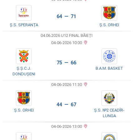
64 — 71
Ș.S. SPERANȚA
Ș.S. ORHEI
04.06.2026 U12 FINAL BĂIEȚI
04-06-2026 10:00
75 — 66
Ș.Ș.C.J.
B.A.M. BASKET
DONDUȘENI
04-06-2026 11:30
44 — 67
Ș.S. ORHEI
Ș.S. №2 CEADÎR-
LUNGA
04-06-2026 13:00