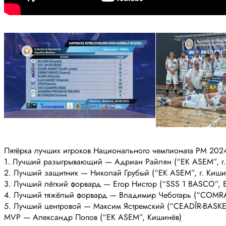
Пятёрка лучших игроков Национального чемпионата РМ 202
1. Лучший разыгрывающий — Адриан Райлян (“EK ASEM”, г.
2. Лучший защитник — Николай Грубый (“EK ASEM”, г. Киши
3. Лучший лёгкий форвард — Егор Нистор (“SSS 1 BASCO”, 
4. Лучший тяжёлый форвард — Владимир Чеботарь (“COMRAT
5. Лучший центровой — Максим Ястремский (“CEADÎR-BASKET”
MVP — Александр Попов (“EK ASEM”, Кишинёв)