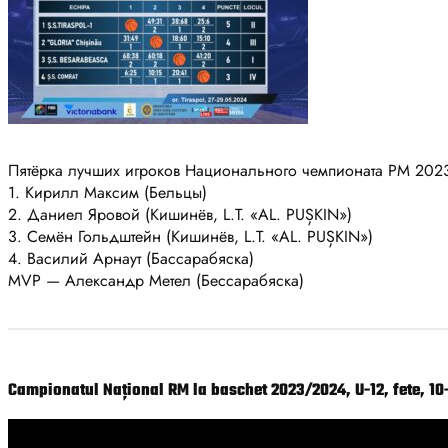
Пятёрка лучших игроков Национального чемпионата РМ 2023
1. Кирилл Максим (Бельцы)
2. Даниел Яровой (Кишинёв,
L.T. «AL. PUȘKIN»)
3. Семён Гольдштейн (Кишинёв,
L.T. «AL. PUȘKIN»)
4. Василий Арнаут (Бассарабяска)
MVP — Александр Метел (Бессарабяска)
Campionatul Național RM la baschet 2023/2024, U-12, fete, 10