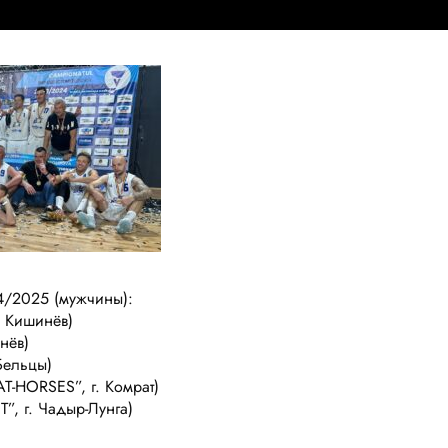
4/2025 (мужчины):
 Кишинёв)
нёв)
Бельцы)
-HORSES”, г. Комрат)
, г. Чадыр-Лунга)