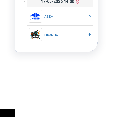
17-05-2026 14:00
72
ASEM
44
PIRANHA