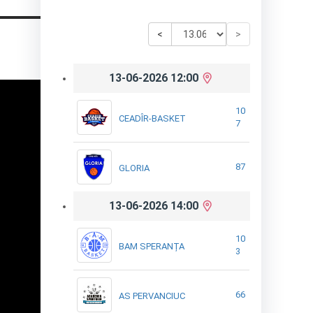
<
>
13-06-2026 12:00
10
CEADÎR-BASKET
7
87
GLORIA
13-06-2026 14:00
10
BAM SPERANȚA
3
66
AS PERVANCIUC