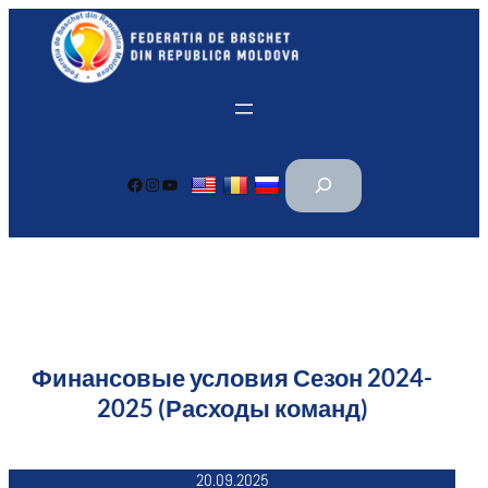
Перейти
к
содержимому
П
Facebook
Instagram
YouTube
о
и
с
к
Финансовые условия Сезон 2024-
2025 (Расходы команд)
20.09.2025