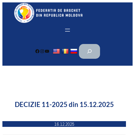
Перейти
к
содержимому
П
Facebook
Instagram
YouTube
о
и
с
к
DECIZIE 11-2025 din 15.12.2025
16.12.2025