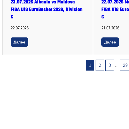
23.07.2026 Albania vs Moldova
22.07.2026 M
FIBA U18 EuroBasket 2026, Division
FIBA U18 Euro
C
C
22.07.2026
21.07.2026
Далее
Далее
1
2
3
…
29