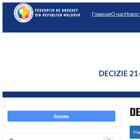
Перейти
к
Главная
О нас
Новос
содержимому
DECIZIE 21-
DE
Скачать
Vie