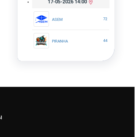
17-05-2026 14:00
72
ASEM
44
PIRANHA
Ы