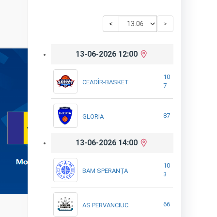
<
>
13-06-2026 12:00
10
CEADÎR-BASKET
7
87
GLORIA
13-06-2026 14:00
10
BAM SPERANȚA
3
66
AS PERVANCIUC