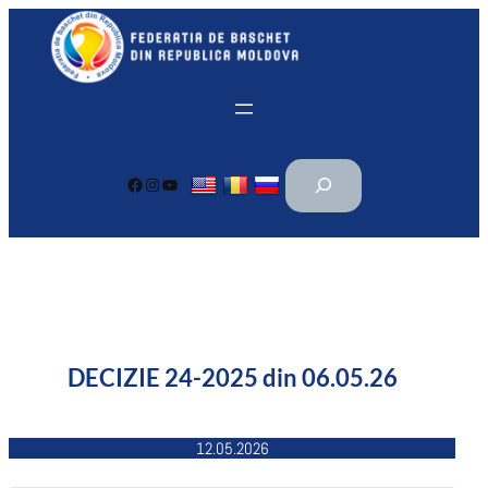
Перейти
к
содержимому
П
Facebook
Instagram
YouTube
о
и
с
к
DECIZIE 24-2025 din 06.05.26
12.05.2026