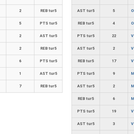
2
REB tur5
AST tur5
5
O
5
PTS tur5
REB tur5
4
O
2
AST tur5
PTS tur5
22
V
2
REB tur5
AST tur5
2
V
6
PTS tur5
REB tur5
17
V
1
AST tur5
PTS tur5
9
M
7
REB tur5
AST tur5
2
M
REB tur5
6
M
PTS tur5
19
V
AST tur5
3
V