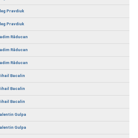
leg Pravdiuk
leg Pravdiuk
adim Răducan
adim Răducan
adim Răducan
ihail Bacalin
ihail Bacalin
ihail Bacalin
alentin Gulpa
alentin Gulpa