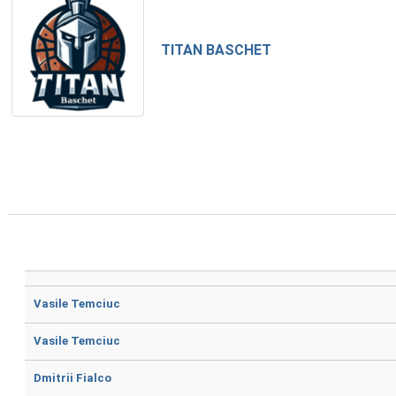
TITAN BASCHET
Vasile Temciuc
Vasile Temciuc
Dmitrii Fialco