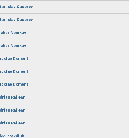
tanislav Cocorev
tanislav Cocorev
akar Nemkov
akar Nemkov
icolae Domentii
icolae Domentii
icolae Domentii
drian Railean
drian Railean
drian Railean
leg Pravdiuk