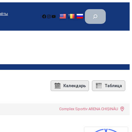
П
чёты
Facebook
Instagram
YouTube
о
и
с
к
Календарь
Таблица
Complex Sportiv ARENA CHIȘINĂU