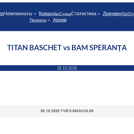
ти
Чемпионаты
Команды
Статистика
Документы
Судьи
От
Архив
Проекты
TITAN BASCHET vs BAM SPERANȚA
25.10.2025
25.10.2025 TUR 5 MASCULIN