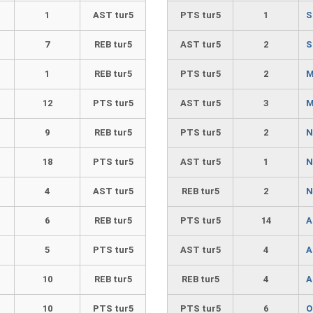
1
AST tur5
PTS tur5
1
S
7
REB tur5
AST tur5
2
S
1
REB tur5
PTS tur5
2
M
12
PTS tur5
AST tur5
3
M
9
REB tur5
PTS tur5
2
N
18
PTS tur5
AST tur5
1
N
4
AST tur5
REB tur5
2
N
6
REB tur5
PTS tur5
14
A
5
PTS tur5
AST tur5
4
A
10
REB tur5
REB tur5
4
A
10
PTS tur5
PTS tur5
6
O