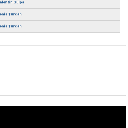
alentin Gulpa
enis Țurcan
enis Țurcan