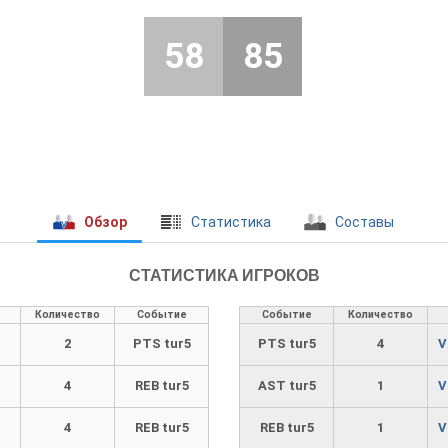
58
85
Обзор
Cтатистика
Составы
СТАТИСТИКА ИГРОКОВ
Количество
Событие
Событие
Количество
2
PTS tur5
PTS tur5
4
V
4
REB tur5
AST tur5
1
V
4
REB tur5
REB tur5
1
V