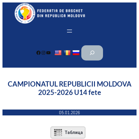
Перейти
к
содержимому
П
Facebook
Instagram
YouTube
о
и
с
к
CAMPIONATUL REPUBLICII MOLDOVA
2025-2026 U14 fete
05.01.2026
Таблица