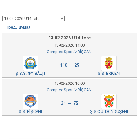
Предыдущая
13.02.2026 U14 fete
13-02-2026 14:00
Complex Sportiv RÎȘCANI
110 — 25
Ș.S.S. №1 BĂLȚI
Ș.S. BRICENI
13-02-2026 16:00
Complex Sportiv RÎȘCANI
31 — 75
Ș.S. RÎȘCANI
Ș.Ș.C.J. DONDUȘENI