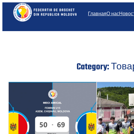
Перейти
к
Главная
О нас
Новос
содержимому
Category:
Това