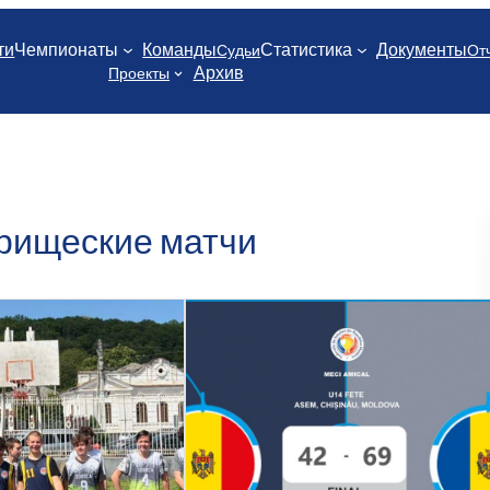
ти
Чемпионаты
Команды
Статистика
Документы
Судьи
От
Архив
Проекты
рищеские матчи