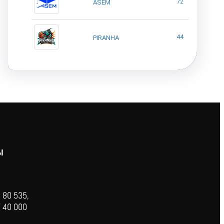
72
ASEM
44
PIRANHA
Ы
 80 535,
 40 000