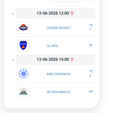
13-06-2026 12:00
10
CEADÎR-BASKET
7
87
GLORIA
13-06-2026 14:00
10
BAM SPERANȚA
3
66
AS PERVANCIUC