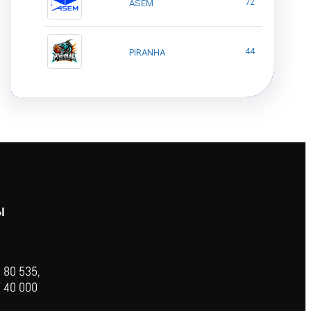
72
ASEM
44
PIRANHA
Ы
 80 535,
 40 000