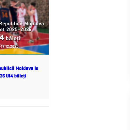
ublicii Moldova la
26 U14 băieți