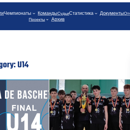
ти
Чемпионаты
Команды
Статистика
Документы
Судьи
От
Архив
Проекты
gory:
U14