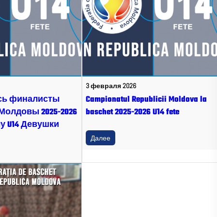
3 февраля 2026
сь финалисты
Campionatul Republicii Moldova la
Молдовы 2025-2026
baschet 2025-2026 U14 fete
у U14 Девушки
Далее