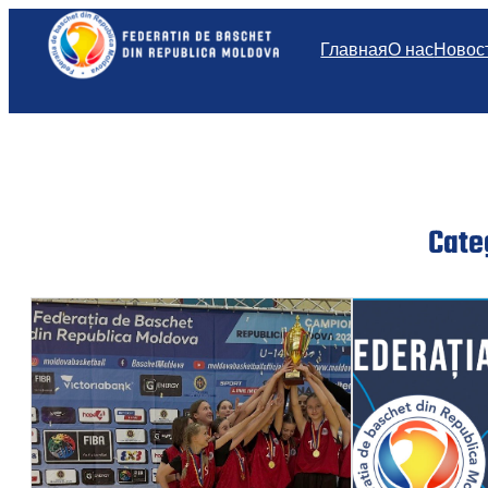
Перейти
к
Главная
О нас
Новос
содержимому
Cate