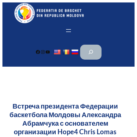
Перейти
к
содержимому
П
Facebook
Instagram
YouTube
о
и
с
к
Встреча президента Федерации
баскетбола Молдовы Александра
Абрамчука с основателем
организации Hope4 Chris Lomas