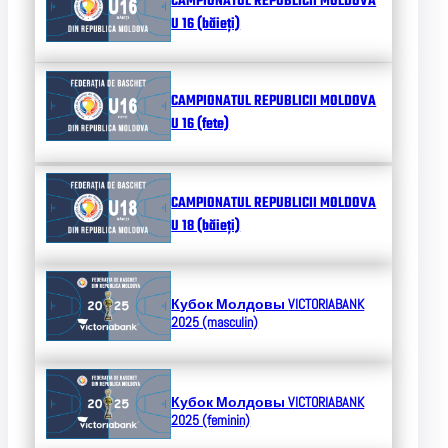
CAMPIONATUL REPUBLICII MOLDOVA
U 16 (băieți)
CAMPIONATUL REPUBLICII MOLDOVA
U 16 (fete)
CAMPIONATUL REPUBLICII MOLDOVA
U 18 (băieți)
Кубок Молдовы
VICTORIABANK
2025 (masculin)
Кубок Молдовы
VICTORIABANK
2025 (feminin)