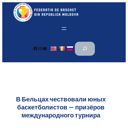
Перейти
к
содержимому
П
Facebook
Instagram
YouTube
о
и
с
к
В Бельцах чествовали юных
баскетболистов — призёров
международного турнира