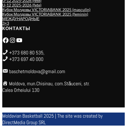
U-12 2025-2026 (fete)
U-12 2025-2026 (fete)
Кубок Молдовы VICTORIABANK 2025 (masculin)
Кубок Молдовы VICTORIABANK 2025 (feminin)
МЕЖДУНАРОДНЫЕ
3×3
КОНТАКТЫ
Facebook
Instagram
YouTube
+373 680 80 535,
+373 697 40 000
baschetmoldova@gmail.com
Moldova, mun.Chisinau, com.Stăuceni, str.
Calea Orheiului 130
Moldavian Basketball 2025 | The site was created by
DirectMedia Group SRL