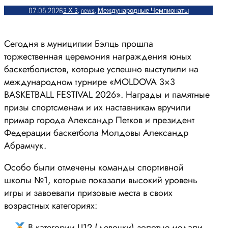
07.05.2026
3 Х 3
, 
news
, 
Международные Чемпионаты
Сегодня в муниципии Бэлць прошла
торжественная церемония награждения юных
баскетболистов, которые успешно выступили на
международном турнире «MOLDOVA 3×3
BASKETBALL FESTIVAL 2026». Награды и памятные
призы спортсменам и их наставникам вручили
примар города Александр Петков и президент
Федерации баскетбола Молдовы Александр
Абрамчук.
Особо были отмечены команды спортивной
школы №1, которые показали высокий уровень
игры и завоевали призовые места в своих
возрастных категориях:
—
В категории U12 (девочки) золотые медали