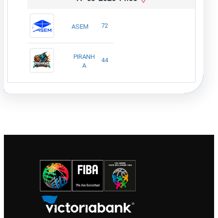
72
ASEM
PIRANH
44
A