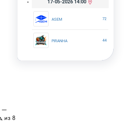
17-05-2026 14:00
72
ASEM
44
PIRANHA
, —
д из 8