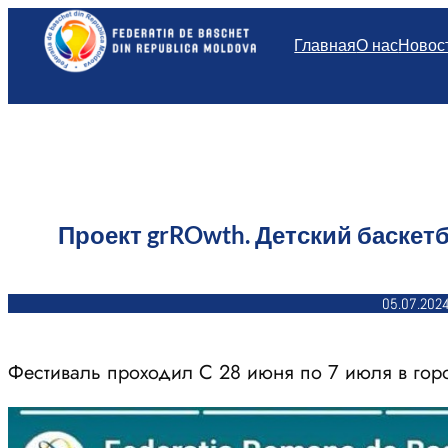
Перейти
к
Главная
О нас
Новос
содержимому
Проект grROwth. Детский баске
05.07.202
Фестиваль проходил С 28 июня по 7 июля в гор