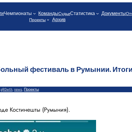
ти
Чемпионаты
Команды
Статистика
Документы
Судьи
От
Архив
Проекты
тбольный фестиваль в Румынии. Итоги
4
gROwth
, 
news
, 
Проекты
оде Костинешты (Румыния).