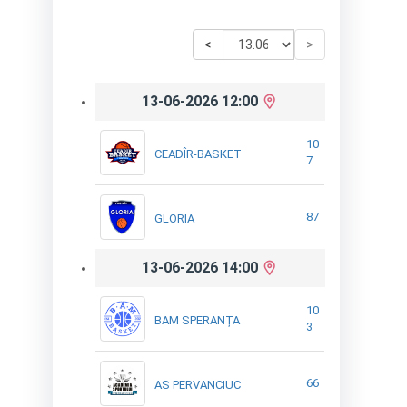
<
>
13-06-2026 12:00
10
CEADÎR-BASKET
7
87
GLORIA
13-06-2026 14:00
10
BAM SPERANȚA
3
66
AS PERVANCIUC