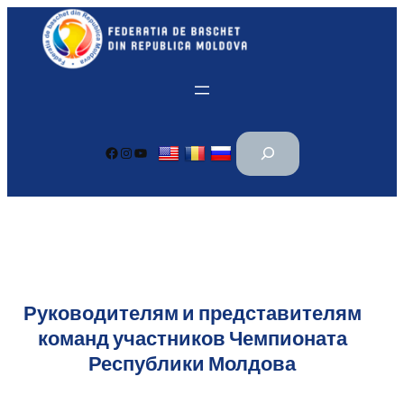
Перейти
к
содержимому
П
Facebook
Instagram
YouTube
о
и
с
к
Руководителям и представителям
команд участников Чемпионата
Республики Молдова