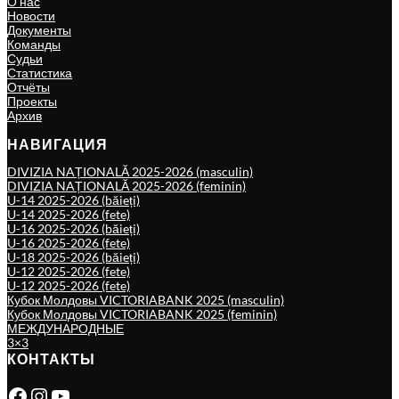
О нас
Новости
Документы
Команды
Судьи
Статистика
Отчёты
Проекты
Архив
НАВИГАЦИЯ
DIVIZIA NAȚIONALĂ 2025-2026 (masculin)
DIVIZIA NAȚIONALĂ 2025-2026 (feminin)
U-14 2025-2026 (băieți)
U-14 2025-2026 (fete)
U-16 2025-2026 (băieți)
U-16 2025-2026 (fete)
U-18 2025-2026 (băieți)
U-12 2025-2026 (fete)
U-12 2025-2026 (fete)
Кубок Молдовы VICTORIABANK 2025 (masculin)
Кубок Молдовы VICTORIABANK 2025 (feminin)
МЕЖДУНАРОДНЫЕ
3×3
КОНТАКТЫ
Facebook
Instagram
YouTube