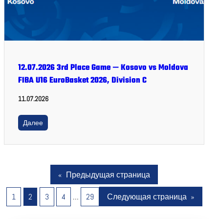
12.07.2026 3rd Place Game — Kosovo vs Moldova
FIBA U16 EuroBasket 2026, Division C
11.07.2026
Далее
«
Предыдущая страница
1
2
3
4
…
29
Следующая страница
»