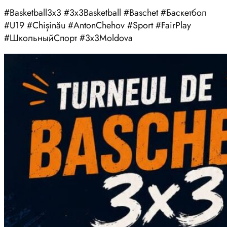
#Basketball3x3 #3x3Basketball #Baschet #Баскетбол
#U19 #Chișinău #AntonChehov #Sport #FairPlay
#ШкольныйСпорт #3x3Moldova