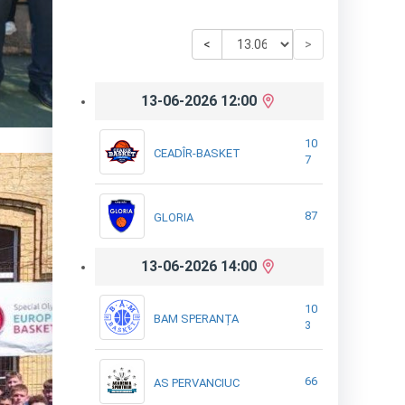
<
>
13-06-2026 12:00
10
CEADÎR-BASKET
7
87
GLORIA
13-06-2026 14:00
10
BAM SPERANȚA
3
66
AS PERVANCIUC