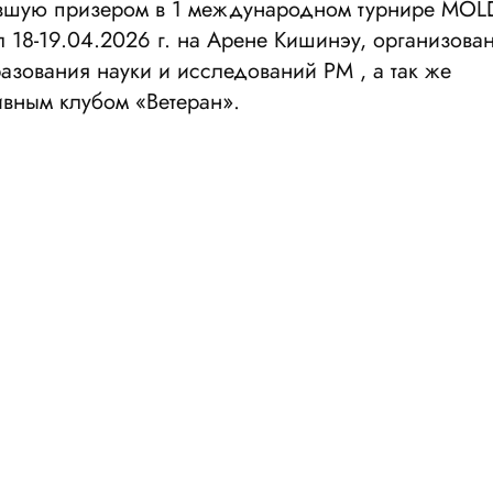
ставшую призером в 1 международном турнире MO
 18-19.04.2026 г. на Арене Кишинэу, организова
зования науки и исследований РМ , а так же
вным клубом «Ветеран».