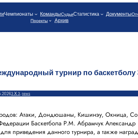
ти
Чемпионаты
Команды
Статистика
Документы
Судьи
От
Архив
Проекты
Международный турнир по баскетболу 
5.2026
3 Х 3
, 
news
ородов: Атаки, Дондюшаны, Кишинэу, Окница, С
 Федерации Баскетбола Р.М. Абрамчук Александр
 для приведения данного турнира, а также награ