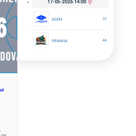
17-05-2026 14:00
72
ASEM
44
PIRANHA
ты
в
/26