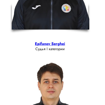
Epifanov Serghei
Судья I категории