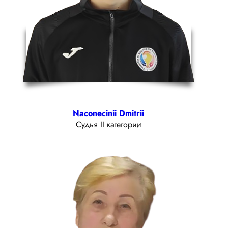
Naconecinii Dmitrii
Судья II категории