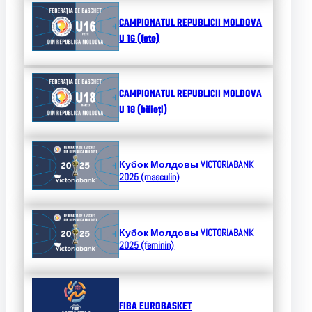
CAMPIONATUL REPUBLICII MOLDOVA
U 16 (fete)
CAMPIONATUL REPUBLICII MOLDOVA
U 18 (băieți)
Кубок Молдовы
VICTORIABANK
2025 (masculin)
Кубок Молдовы
VICTORIABANK
2025 (feminin)
FIBA EUROBASKET