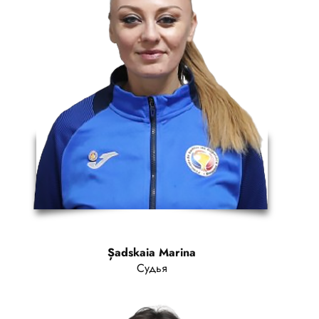
Șadskaia Marina
Судья