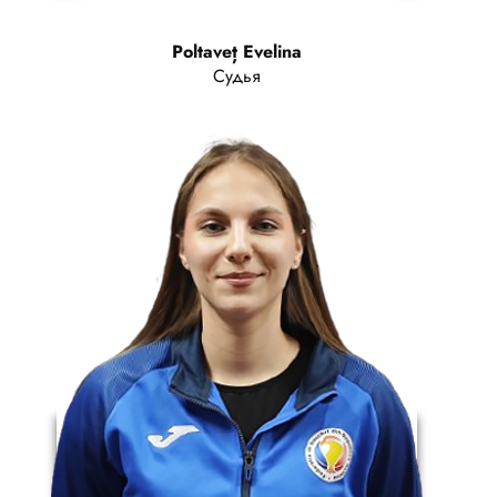
Poltaveț Evelina
Судья