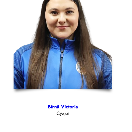
Bîrnă Victoria
Судья