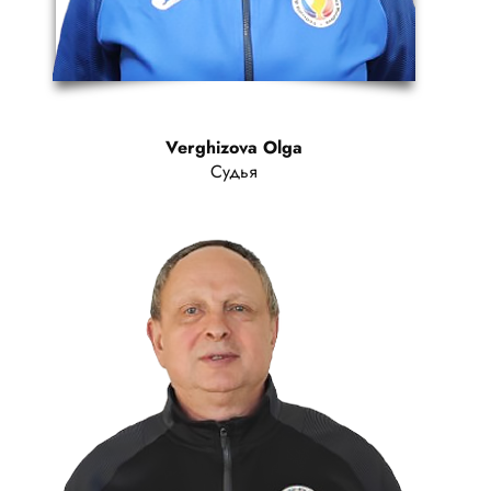
Verghizova Olga
Судья