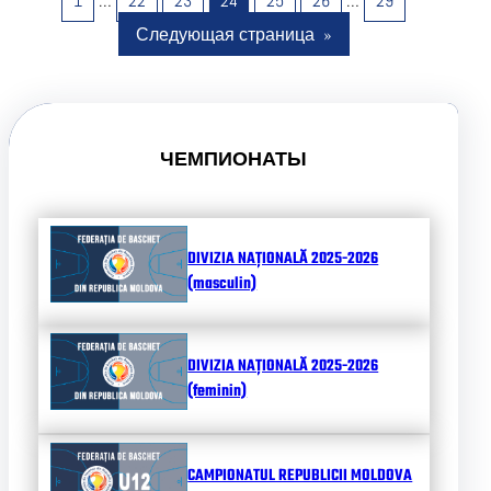
1
…
22
23
24
25
26
…
29
Следующая страница
»
ЧЕМПИОНАТЫ
DIVIZIA NAȚIONALĂ 2025-2026
(masculin)
DIVIZIA NAȚIONALĂ 2025-2026
(feminin)
CAMPIONATUL REPUBLICII MOLDOVA