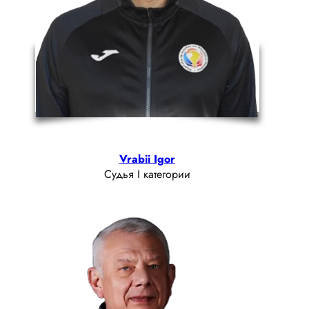
Vrabii Igor
Судья I категории