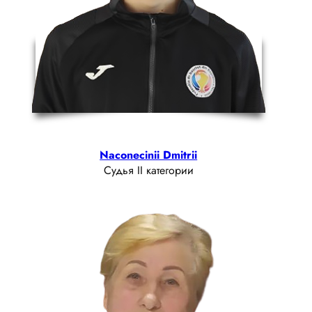
Naconecinii Dmitrii
Судья II категории