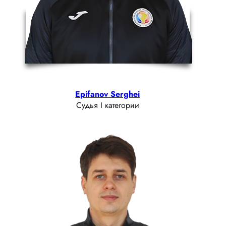
Epifanov Serghei
Судья I категории