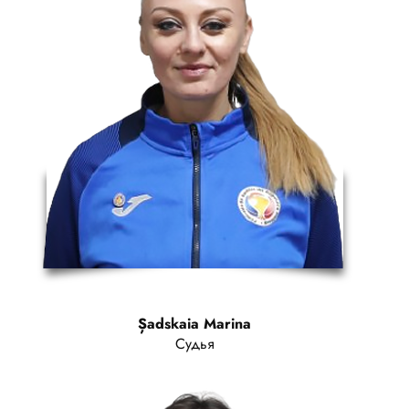
Șadskaia Marina
Судья