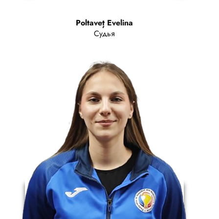
Poltaveț Evelina
Судья