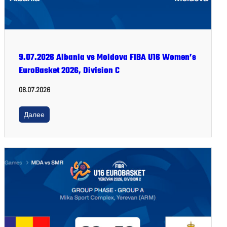
9.07.2026 Albania vs Moldova FIBA U16 Women’s
EuroBasket 2026, Division C
08.07.2026
Далее