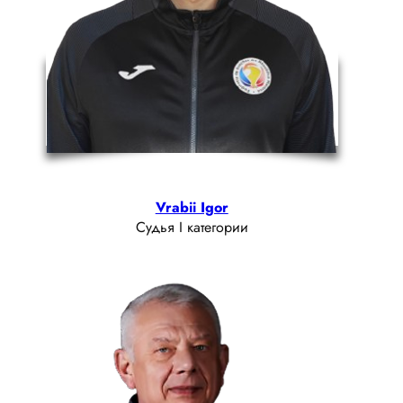
Vrabii Igor
Судья I категории