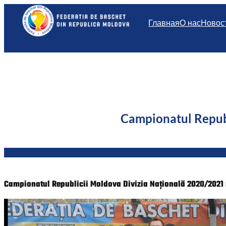
Перейти
к
Главная
О нас
Новос
содержимому
Campionatul Repub
Campionatul Republicii Moldova Divizia Națională 2020/2021