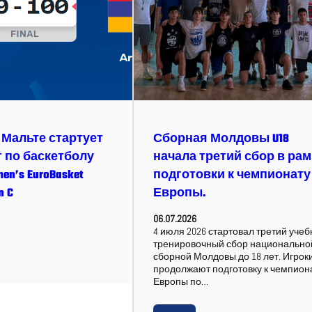
на Мальте стартует
Сборная Молдовы U18
 по баскетболу
начала третий сбор в рам
en’s EuroBasket
подготовки к чемпионату
n C
Европы.
06.07.2026
4 июля 2026 стартовал третий учеб
тренировочный сбор национально
сборной Молдовы до 18 лет. Игрок
продолжают подготовку к чемпион
Европы по…