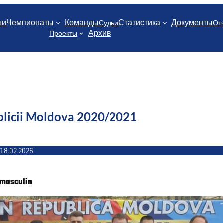
ти
Чемпионаты
Команды
Статистика
Документы
Судьи
От
Архив
Проекты
licii Moldova 2020/2021
18.02.2026
 masculin