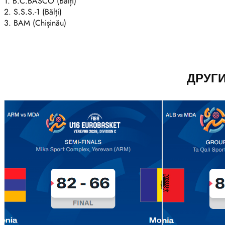
1. B.C.BASCO (Bălți)
2. S.S.S.-1 (Bălți)
3. BAM (Chișinău)
ДРУГ