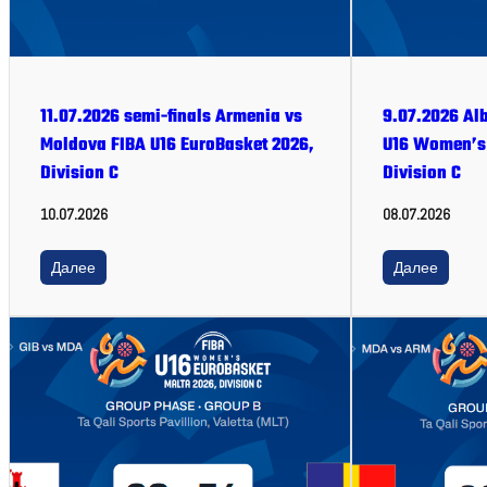
11.07.2026 semi-finals Armenia vs
9.07.2026 Al
Moldova FIBA U16 EuroBasket 2026,
U16 Women’s 
Division C
Division C
10.07.2026
08.07.2026
Далее
Далее