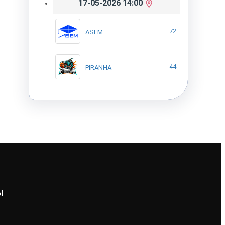
17-05-2026 14:00
72
ASEM
44
PIRANHA
Ы