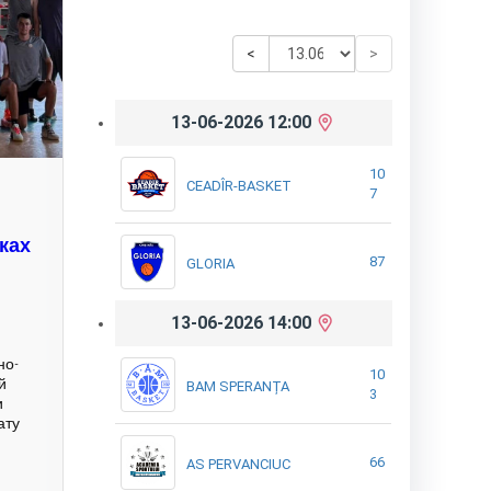
<
>
13-06-2026 12:00
10
CEADÎR-BASKET
7
ках
87
GLORIA
13-06-2026 14:00
но-
10
й
BAM SPERANȚA
3
и
ату
66
AS PERVANCIUC