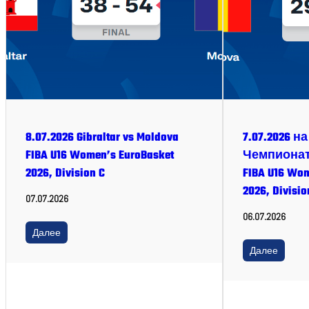
8.07.2026 Gibraltar vs Moldova
7.07.2026 
FIBA U16 Women’s EuroBasket
Чемпионат
2026, Division C
FIBA U16 Wom
2026, Divisio
07.07.2026
06.07.2026
Далее
Далее