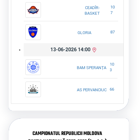
10
CEADÎR-
7
BASKET
87
GLORIA
13-06-2026 14:00
10
BAM SPERANȚA
3
66
AS PERVANCIUC
CAMPIONATUL REPUBLICII MOLDOVA