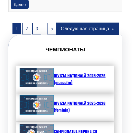
Далее
1
2
3
…
5
Следующая страница
»
ЧЕМПИОНАТЫ
DIVIZIA NAȚIONALĂ 2025-2026
(masculin)
DIVIZIA NAȚIONALĂ 2025-2026
(feminin)
CAMPIONATUL REPUBLICII