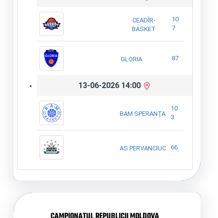
10
CEADÎR-
7
BASKET
87
GLORIA
13-06-2026 14:00
10
BAM SPERANȚA
3
66
AS PERVANCIUC
CAMPIONATUL REPUBLICII MOLDOVA