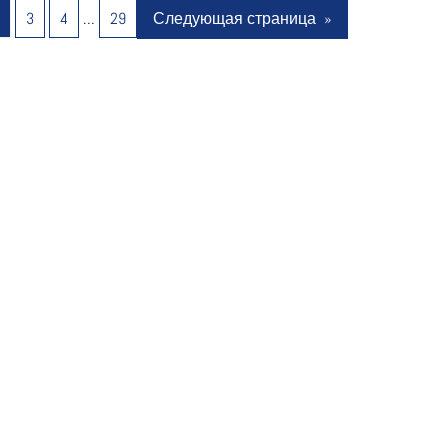
2
3
4
…
29
Следующая страница
»