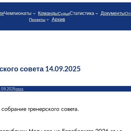
ти
Чемпионаты
Команды
Статистика
Документы
Судьи
От
Архив
Проекты
кого совета 14.09.2025
.09.2025
news
 собрание тренерского совета.