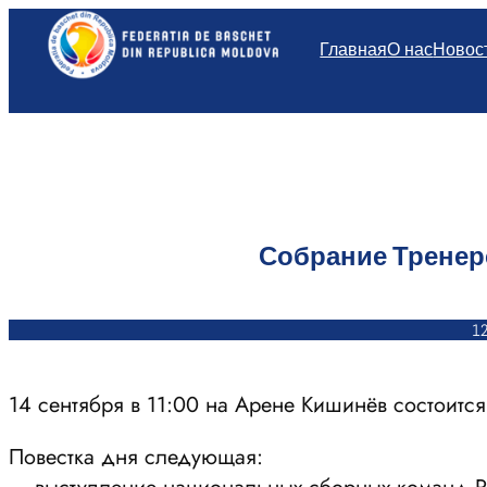
Перейти
к
Главная
О нас
Новос
содержимому
Собрание Тренерс
12
14 сентября в 11:00 на Арене Кишинёв состоится
Повестка дня следующая: