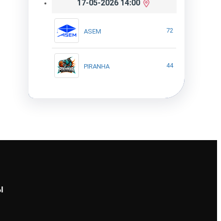
17-05-2026 14:00
72
ASEM
44
PIRANHA
Ы