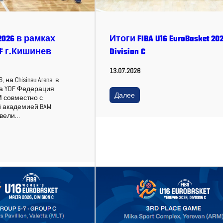
2026 в рамках
Итоги FIBA U16 EuroBasket 202
F г.Кишинев
Division C
13.07.2026
 на Chisinau Arena, в
а YDF Федерация
Далее
 совместно с
й академией BAM
овели…