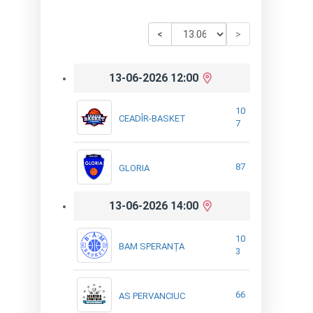
<
>
13-06-2026 12:00
10
CEADÎR-BASKET
7
87
GLORIA
13-06-2026 14:00
10
BAM SPERANȚA
3
66
AS PERVANCIUC