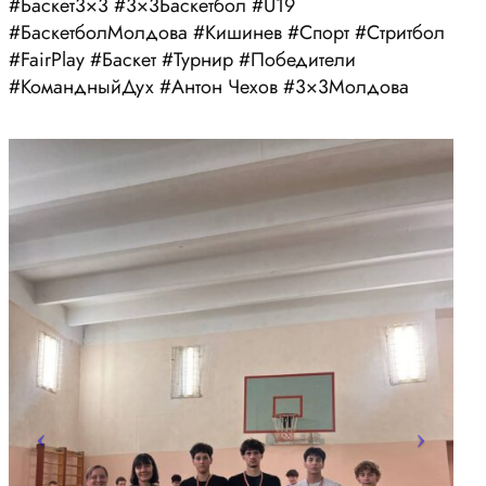
#Баскет3×3 #3×3Баскетбол #U19
#БаскетболМолдова #Кишинев #Спорт #Стритбол
#FairPlay #Баскет #Турнир #Победители
#КомандныйДух #Антон Чехов #3×3Молдова