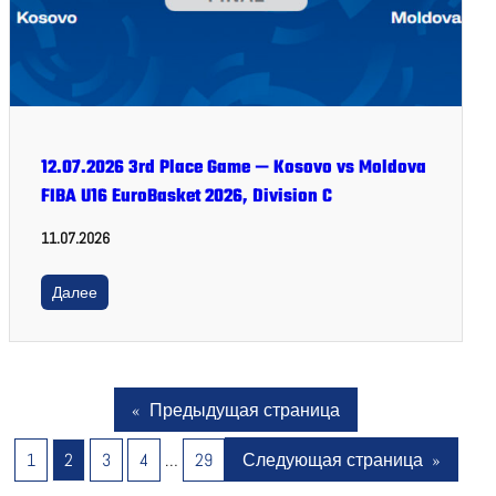
12.07.2026 3rd Place Game — Kosovo vs Moldova
FIBA U16 EuroBasket 2026, Division C
11.07.2026
Далее
«
Предыдущая страница
1
2
3
4
…
29
Следующая страница
»