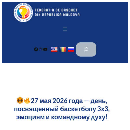
Перейти
к
содержимому
П
Facebook
Instagram
YouTube
о
и
с
к
27 мая 2026 года — день,
посвященный баскетболу 3х3,
эмоциям и командному духу!