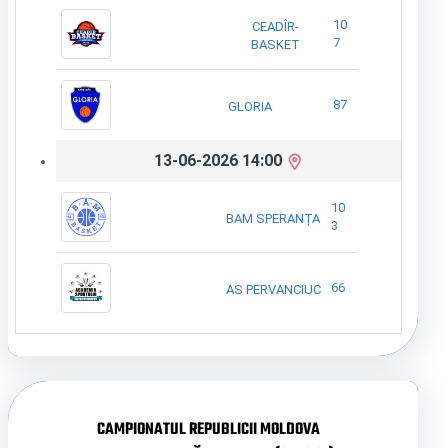
10
CEADÎR-
7
BASKET
87
GLORIA
13-06-2026 14:00
10
BAM SPERANȚA
3
66
AS PERVANCIUC
CAMPIONATUL REPUBLICII MOLDOVA